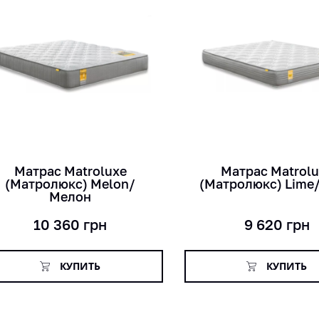
кг
кг
мес
мес
см
см
Матраc Matroluxe
Матраc Matrol
(Матролюкс) Melon/
(Матролюкс) Lime
Мелон
10 360
грн
9 620
грн
КУПИТЬ
КУПИТЬ