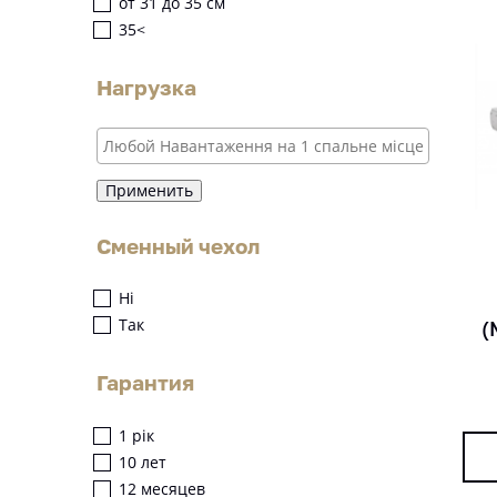
от 31 до 35 см
35<
Нагрузка
Применить
Сменный чехол
Ні
Так
(
Гарантия
1 рік
10 лет
12 месяцев