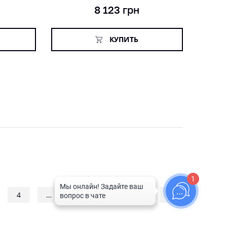
8 123
грн
КУПИТЬ
1
4
…
31
32
33
→