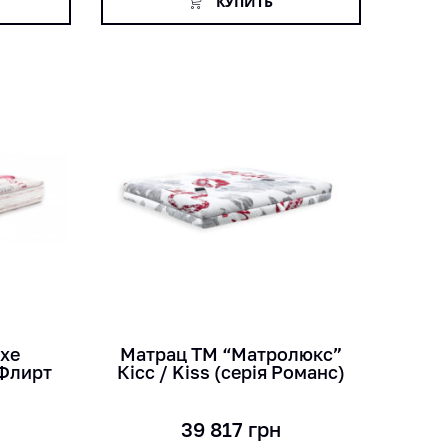
КУПИТЬ
кг
лет
см
uxe
Матрац ТМ “Матролюкс”
/Флирт
Кісс / Kiss (серія Романс)
39 817
грн