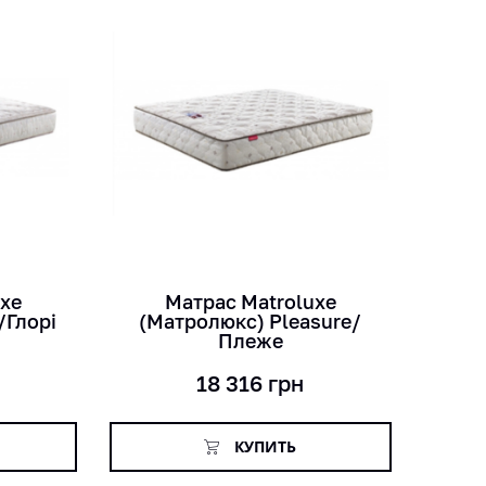
кг
лет
см
uxe
Матраc Matroluxe
/Глорі
(Матролюкс) Pleasure/
Плеже
18 316
грн
КУПИТЬ