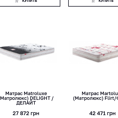
КУПИТЬ
КУПИТЬ
кг
кг
лет
лет
см
см
Матрас Matroluxe
Матрас Martol
(Матролюкс) DELIGHT /
(Матролюкс) Flirt
ДЕЛАЙТ
27 872
грн
42 471
грн