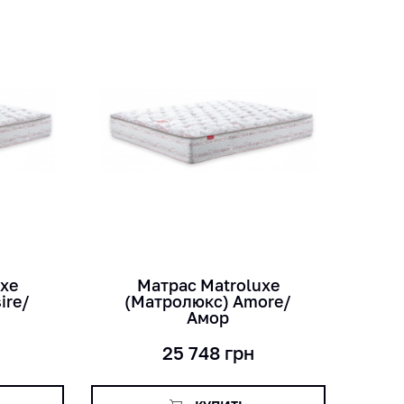
кг
лет
см
uxe
Матраc Matroluxe
ire/
(Матролюкс) Amore/
Амор
25 748
грн