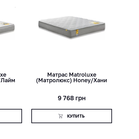
кг
мес
см
uxe
Матраc Matroluxe
/Лайм
(Матролюкс) Honey/Хани
9 768
грн
КУПИТЬ