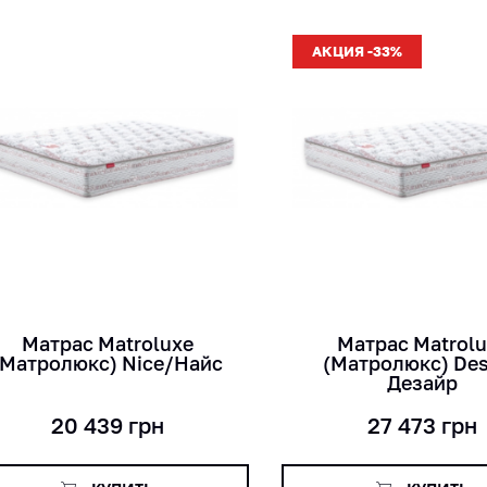
АКЦИЯ -33%
кг
кг
лет
лет
см
см
Матраc Matroluxe
Матраc Matrol
(Матролюкс) Nice/Найс
(Матролюкс) Des
Дезайр
20 439
грн
27 473
грн