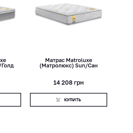
кг
лет
см
uxe
Матраc Matroluxe
/Голд
(Матролюкс) Sun/Сан
14 208
грн
КУПИТЬ