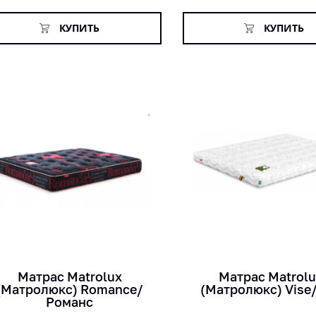
КУПИТЬ
КУПИТЬ
кг
кг
лет
мес
см
см
Матрас Matrolux
Матраc Matrol
(Матролюкс) Romance/
(Матролюкс) Vise
Романс