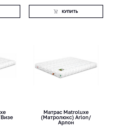
КУПИТЬ
кг
лет
см
uxe
Матраc Matroluxe
/Визе
(Матролюкс) Arlon/
Арлон