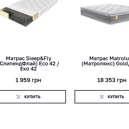
кг
кг
мес
лет
см
см
Матрас Sleep&Fly
Матраc Matrol
(СлипендФлай) Eco 42 /
(Матролюкс) Gold
Еко 42
1 959
грн
18 353
грн
КУПИТЬ
КУПИТЬ