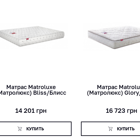
кг
кг
лет
лет
см
см
Матрас Matroluxe
Матраc Matrol
Матролюкс) Bliss/Блисс
(Матролюкс) Glory
14 201
грн
16 723
грн
КУПИТЬ
КУПИТЬ