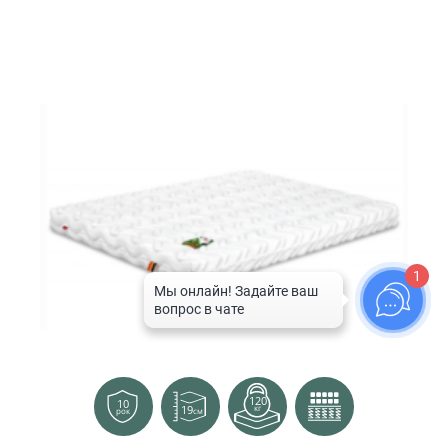
1
120
10
19
кг
см
рок