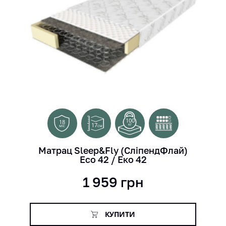
100
18
17
кг
см
міс
Матрац Sleep&Fly (СліпендФлай)
Eco 42 / Еко 42
1 959
грн
КУПИТИ