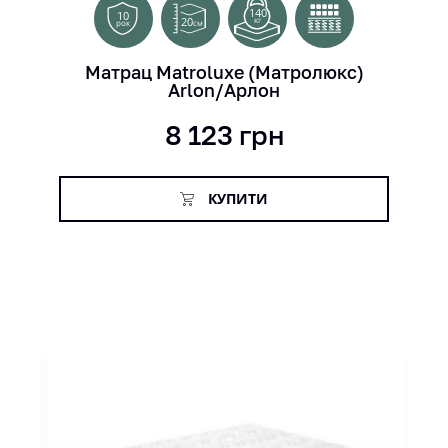
140
10
20
кг
см
рок
Матрац Matroluxe (Матролюкс)
Arlon/Арлон
8 123
грн
КУПИТИ