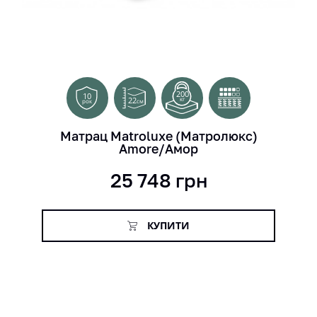
200
10
22
кг
см
рок
Матрац Matroluxe (Матролюкс)
Amore/Амор
25 748
грн
КУПИТИ