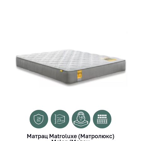
140
24
23
кг
см
міс
Матрац Matroluxe (Матролюкс)