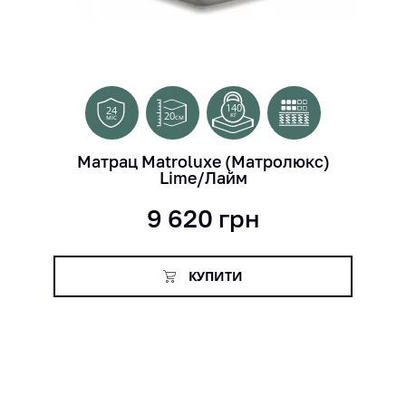
140
24
20
кг
см
міс
Матрац Matroluxe (Матролюкс)
Lime/Лайм
9 620
грн
КУПИТИ