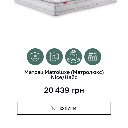
200
10
25
кг
см
рок
Матрац Matroluxe (Матролюкс)
Nice/Найс
20 439
грн
КУПИТИ