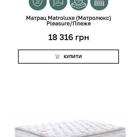
10
23
кг
см
рок
Матрац Matroluxe (Матролюкс)
Pleasure/Плеже
18 316
грн
КУПИТИ