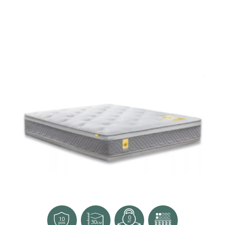
0
10
30
кг
см
рок