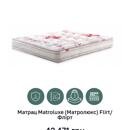
0
5
23
кг
см
рок
Матрац Matroluxe (Матролюкс) Flirt/
Флірт