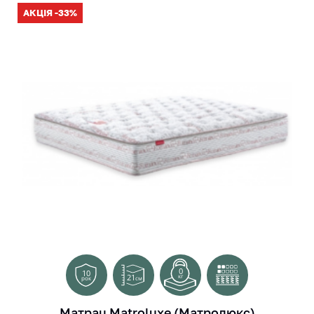
АКЦІЯ -33%
0
10
21
кг
см
рок
Матрац Matroluxe (Матролюкс)