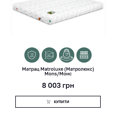
140
10
20
кг
см
рок
Матрац Matroluxe (Матролюкс)
Mons/Монс
8 003
грн
КУПИТИ