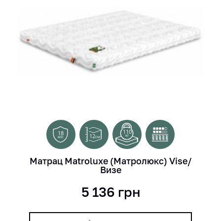
110
18
12
кг
см
міс
Матрац Matroluxe (Матролюкс) Vise/
Визе
5 136
грн