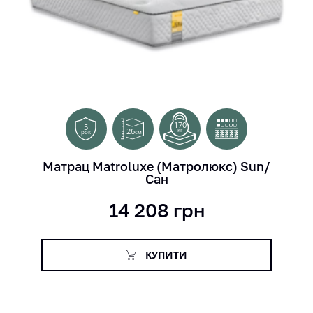
170
5
26
кг
см
рок
Матрац Matroluxe (Матролюкс) Sun/
Сан
14 208
грн
КУПИТИ