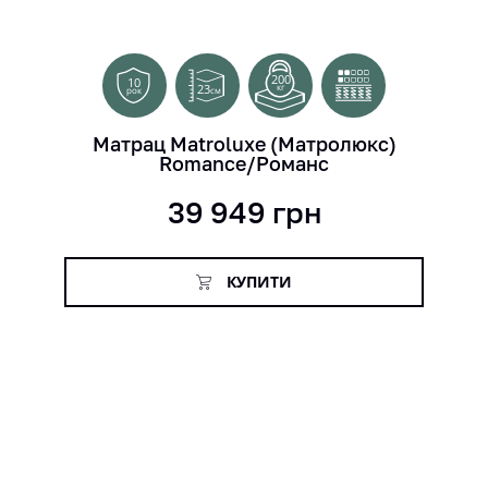
200
10
23
кг
см
рок
Матрац Matroluxe (Матролюкс)
Romance/Романс
39 949
грн
КУПИТИ