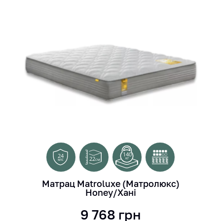
140
24
22
кг
см
міс
Матрац Matroluxe (Матролюкс)
Honey/Хані
9 768
грн