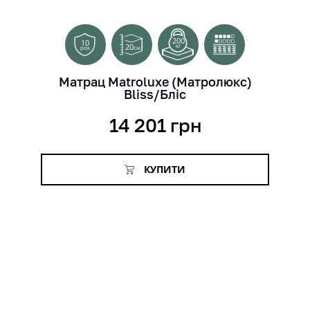
200
10
20
кг
см
рок
Матрац Matroluxe (Матролюкс)
Bliss/Бліс
14 201
грн
КУПИТИ