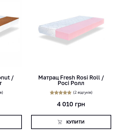
кг
міс
см
nut /
Матрац Fresh Rosi Roll /
т
Росі Ролл
в)
(
2
відгуків)
1
Рейтинг
4 010
грн
5.00
з 5 на
основі
опитування
покупця
КУПИТИ