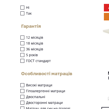
Ні
Так
Гарантія
12 місяців
18 місяців
36 місяців
5 років
ГОСТ стандарт
Особливості матраців
Високі матраци
Гіпоалергенні матраци
Двоспальні
Двосторонні матраци
Матрац для сну на підлозі