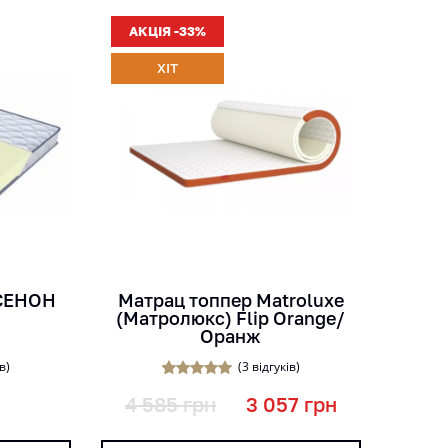
АКЦІЯ -33%
ХІТ
кг
міс
см
КСЕНОН
Матрац топпер Matroluxe
(Матролюкс) Flip Orange/
Оранж
в)
(
3
відгуків)
3
Рейтинг
4 585
грн
3 057
грн
4.67
з 5 на
основі
опитуванн