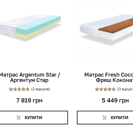
кг
кг
рок
міс
см
см
Матрас Argentum Star /
Матрас Fresh Coco
Аргентум Стар
Фреш Кокона
(
2
відгуків)
(
3
відгукі
2
Рейтинг
1
Рейтинг
7 819
грн
5 449
грн
4.50
5.00
з 5 на
з 5 на
основі
основі
опитуванн
опитування
я
покупців
покупця
КУПИТИ
КУПИТИ