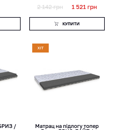
2 142
грн
1 521
грн
КУПИТИ
ХІТ
кг
см
БРИЗ /
Матрац на підлогу топер