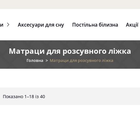
ци
Аксесуари для сну
Постільна білизна
Акції
Матраци для розсувного ліжка
Головна
>
Матраци для розсувного ліжка
Показано 1–18 із 40