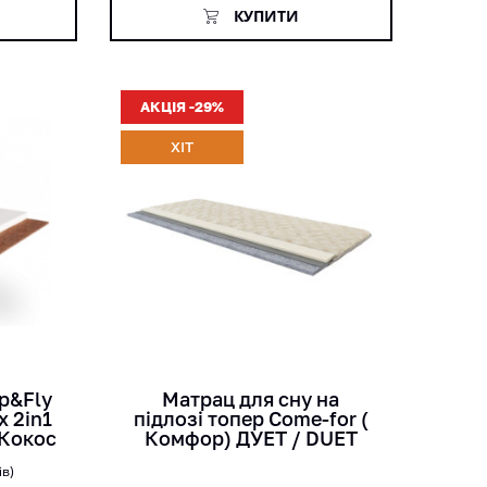
я
покупців
КУПИТИ
АКЦІЯ -29%
ХІТ
кг
см
p&Fly
Матрац для сну на
x 2in1
підлозі топер Come-for (
 Кокос
Комфор) ДУЕТ / DUET
ів)