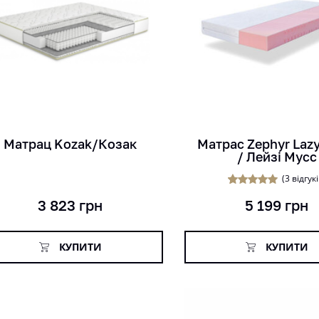
кг
кг
міс
міс
см
см
Матрац Kozak/Козак
Матрас Zephyr Laz
/ Лейзі Мусс
(
3
відгукі
3
Рейтинг
3 823
грн
5 199
грн
5.00
з 5 на
основі
опитування
покупців
КУПИТИ
КУПИТИ