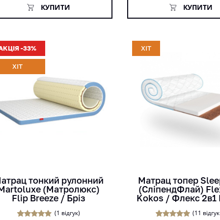
покупців
КУПИТИ
КУПИТИ
АКЦІЯ -33%
ХІТ
ХІТ
кг
кг
стандарт
см
см
атрац тонкий рулонний
Матрац топер Slee
Martoluxe (Матролюкс)
(СліпендФлай) Fle
Flip Breeze / Бріз
Kokos / Флекс 2в1
(
1
відгук)
(
11
відгук