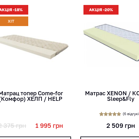
АКЦІЯ -18%
АКЦІЯ -20%
ХІТ
кг
кг
міс
см
см
Матрац топер Come-for
Матрас XENON / 
(Комфор) ХЕЛП / HELP
Sleep&Fly
(
6
відгукі
3
Рейтинг
2 375
грн
1 995
грн
2 509
грн
5.00
з 5 на
основі
опитування