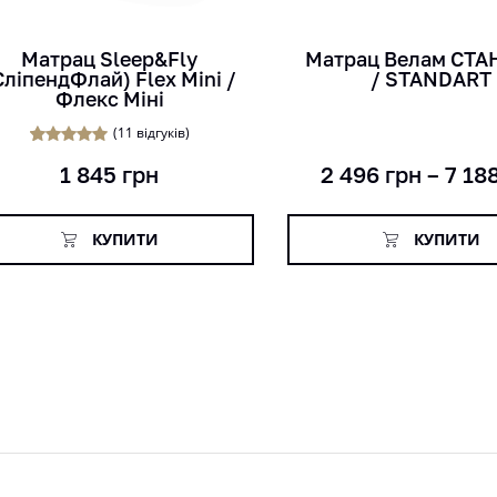
кг
кг
міс
см
см
Матрац Sleep&Fly
Матрац Велам СТ
СліпендФлай) Flex Mini /
/ STANDART
Флекс Міні
(
11
відгуків)
6
Рейтинг
1 845
грн
2 496
грн
–
7 18
5.00
з 5 на
основі
опитування
покупців
КУПИТИ
КУПИТИ