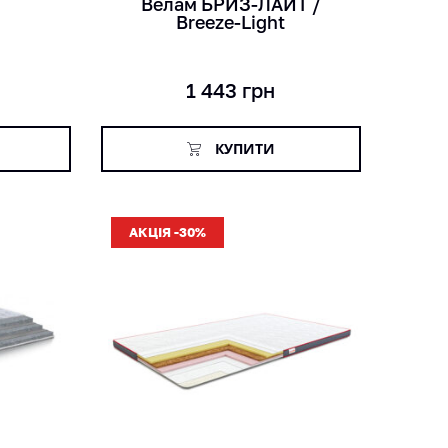
Велам БРИЗ-ЛАЙТ /
Breeze-Light
1 443
грн
КУПИТИ
АКЦІЯ -30%