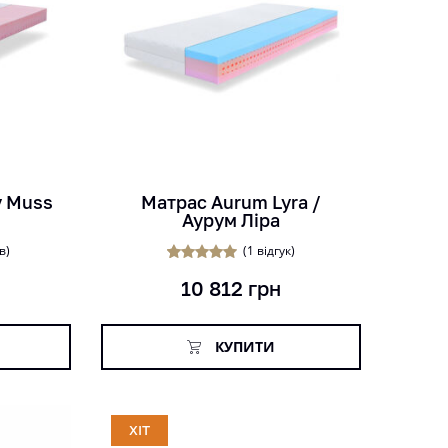
кг
рок
см
y Muss
Матрас Aurum Lyra /
Аурум Ліра
в)
(
1
відгук)
1
Рейтинг
10 812
грн
5.00
з 5 на
основі
опитування
покупця
КУПИТИ
ХІТ