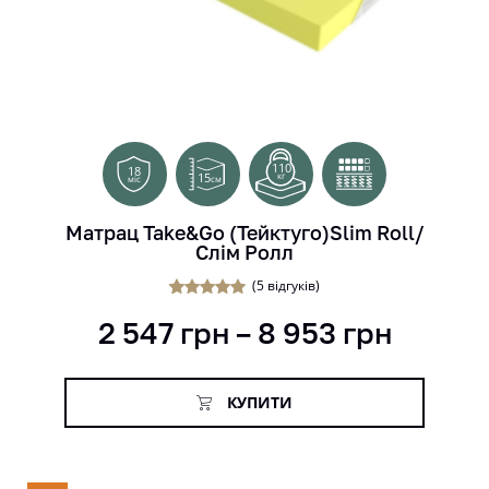
110
18
15
кг
см
міс
Матрац Take&Go (Тейктуго)Slim Roll/
Слім Ролл
(
5
відгуків)
5
Рейтинг
2 547
грн
–
8 953
грн
5.00
з 5 на
основі
опитування
покупців
КУПИТИ