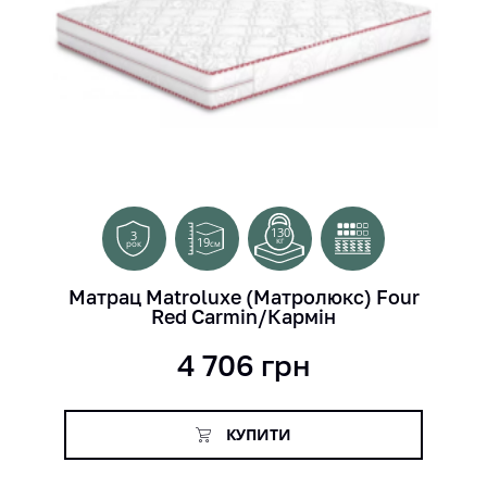
130
3
19
кг
см
рок
Матрац Matroluxe (Матролюкс) Four
Red Carmin/Кармін
4 706
грн
КУПИТИ