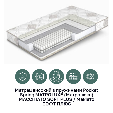
150
5
21
кг
см
рок
Матрац високий з пружинами Pocket
Spring MATROLUXE (Матролюкс)
MACCHIATO SOFT PLUS / Макіато
СОФТ ПЛЮС