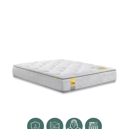
170
5
26
кг
см
рок