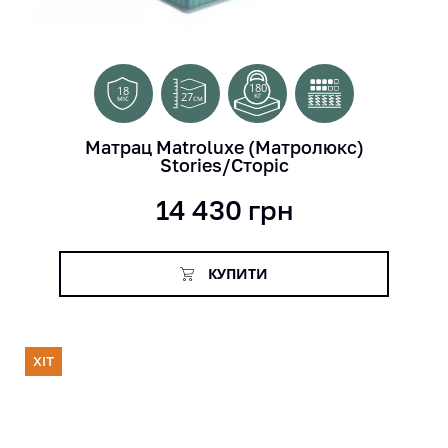
180
18
27
кг
см
міс
Матрац Matroluxe (Матролюкс)
Stories/Сторіс
14 430
грн
КУПИТИ
ХІТ