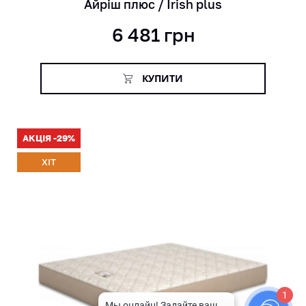
Айріш плюс / Irish plus
6 481
грн
КУПИТИ
АКЦІЯ -29%
ХІТ
1