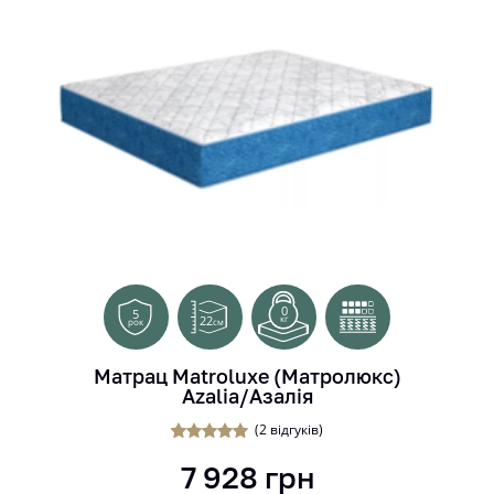
0
5
22
кг
см
рок
Матрац Matroluxe (Матролюкс)
Azalia/Азалія
(
2
відгуків)
2
Рейтинг
7 928
грн
5.00
з 5 на