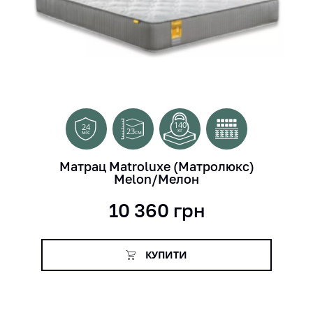
140
24
23
кг
см
міс
Матрац Matroluxe (Матролюкс)
Melon/Мелон
10 360
грн
КУПИТИ