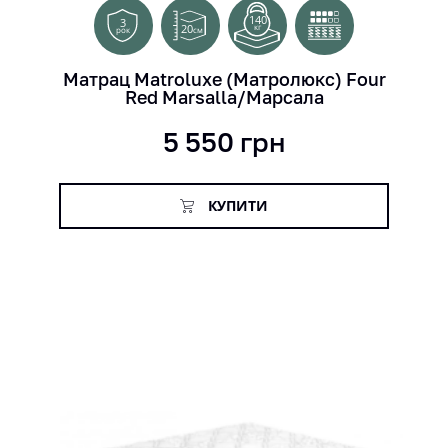
140
3
20
кг
см
рок
Матрац Matroluxe (Матролюкс) Four
Red Marsalla/Марсала
5 550
грн
КУПИТИ