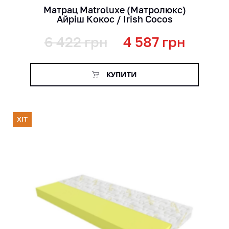
Матрац Matroluxe (Матролюкс)
Айріш Кокос / Irish Cocos
6 422
грн
4 587
грн
КУПИТИ
ХІТ