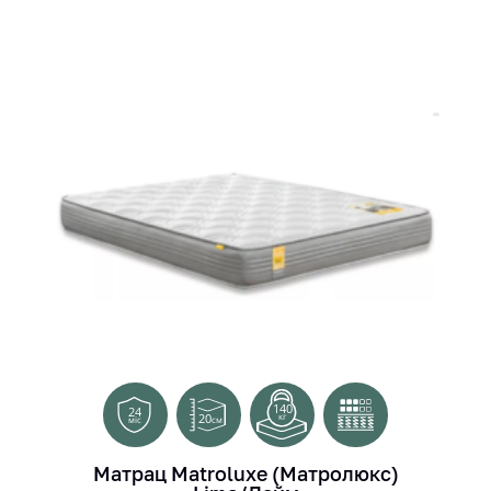
140
24
20
кг
см
міс
Матрац Matroluxe (Матролюкс)