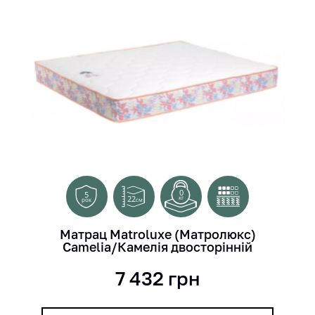
0
5
22
кг
см
рок
Матрац Matroluxe (Матролюкс)
Camelia/Камелія двосторінній
7 432
грн