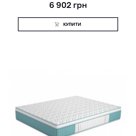
6 902
грн
5.00
з 5 на
основі
опитування
покупця
КУПИТИ