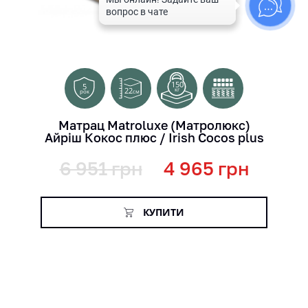
150
5
22
кг
см
рок
Матрац Matroluxe (Матролюкс)
Айріш Кокос плюс / Irish Cocos plus
6 951
грн
4 965
грн
КУПИТИ