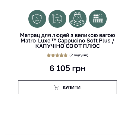
150
5
21
кг
см
рок
Матрац для людей з великою вагою
Matro-Luxe ™ Cappucino Soft Plus /
КАПУЧІНО СОФТ ПЛЮС
(
2
відгуків)
2
Рейтинг
6 105
грн
4.50
з 5 на
основі
опитуванн
я
покупців
КУПИТИ