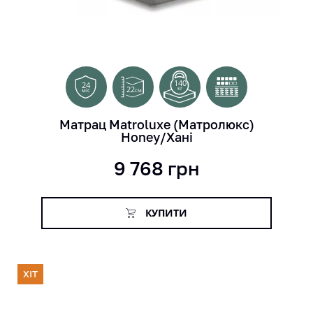
140
24
22
кг
см
міс
Матрац Matroluxe (Матролюкс)
Honey/Хані
9 768
грн
КУПИТИ
ХІТ