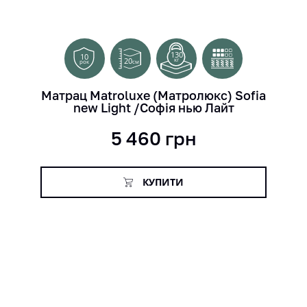
130
10
20
кг
см
рок
Матрац Matroluxe (Матролюкс) Sofia
new Light /Софія нью Лайт
5 460
грн
КУПИТИ