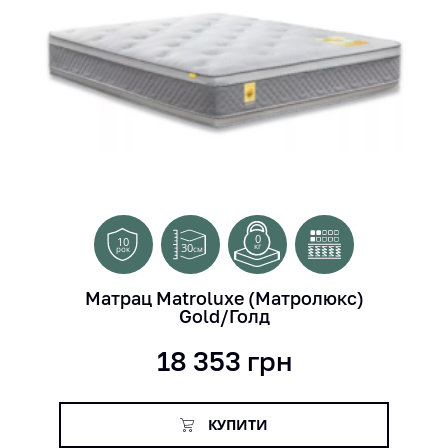
0
10
30
кг
см
рок
Матрац Matroluxe (Матролюкс)
Gold/Голд
18 353
грн
КУПИТИ