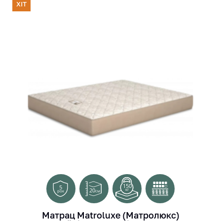
ХІТ
150
5
20
кг
см
рок
Матрац Matroluxe (Матролюкс)