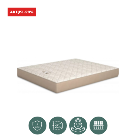
АКЦІЯ -29%
150
5
22
кг
см
рок