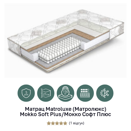
150
5
21
кг
см
рок
Матрац Matroluxe (Матролюкс)
Mokko Soft Plus/Мокко Софт Плюс
(
1
відгук)
1
Рейтинг