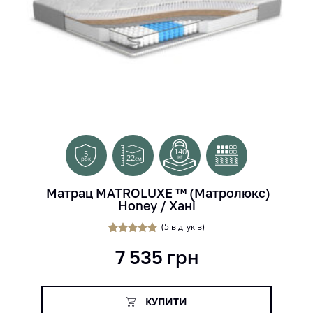
140
5
22
кг
см
рок
Матрац MATROLUXE ™ (Матролюкс)
Honey / Хані
(
5
відгуків)
4
Рейтинг
7 535
грн
5.00
з 5 на
основі
опитування
покупців
КУПИТИ