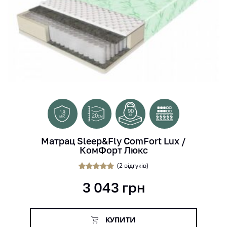
90
18
20
кг
см
міс
Матрац Sleep&Fly ComFort Lux /
КомФорт Люкс
(
2
відгуків)
2
Рейтинг
3 043
грн
5.00
з 5 на
основі
опитування
покупців
КУПИТИ