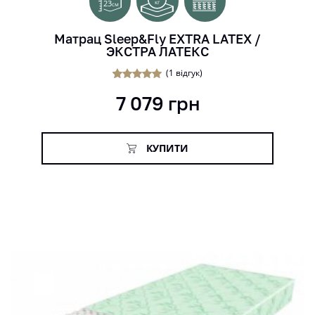
23
кг
см
Матрац Sleep&Fly EXTRA LATEX /
ЭКСТРА ЛАТЕКС
(
1
відгук)
1
Рейтинг
7 079
грн
5.00
з 5 на
основі
опитування
покупця
КУПИТИ