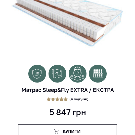
150
18
22
кг
см
міс
Матрас Sleep&Fly EXTRA / ЕКСТРА
(
4
відгуків)
1
Рейтинг
5 847
грн
5.00
з 5 на
основі
опитування
покупця
КУПИТИ