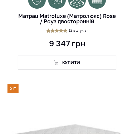
20
кг
см
рок
Матрац Matroluxe (Матролюкс) Rose
/ Роуз двосторонній
(
2
відгуків)
1
Рейтинг
9 347
грн
5.00
з 5 на
основі
опитування
покупця
КУПИТИ
ХІТ