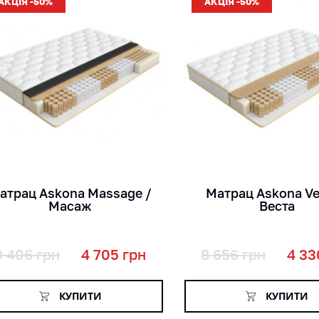
АКЦІЯ -50%
АКЦІЯ -50%
кг
кг
міс
міс
см
см
атрац Askona Massage /
Матрац Askona Ve
Масаж
Веста
9 406
грн
4 705
грн
8 656
грн
4 33
КУПИТИ
КУПИТИ