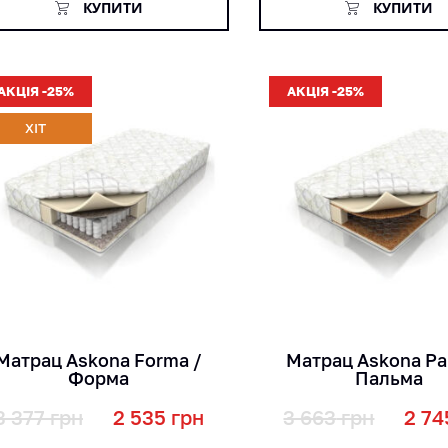
КУПИТИ
КУПИТИ
АКЦІЯ -25%
АКЦІЯ -25%
ХІТ
кг
кг
см
см
Матрац Askona Forma /
Матрац Askona Pa
Форма
Пальма
3 377
грн
2 535
грн
3 663
грн
2 74