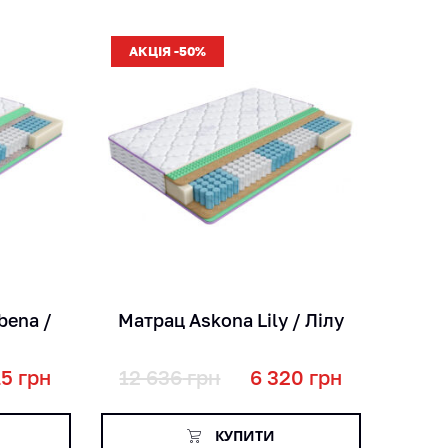
АКЦІЯ -50%
кг
міс
см
bena /
Матрац Askona Lily / Лілу
15
грн
12 636
грн
6 320
грн
КУПИТИ