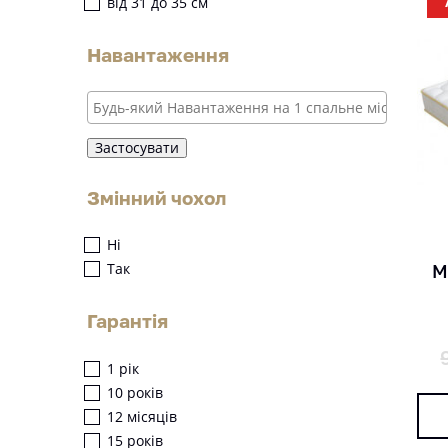
від 31 до 35 см
Навантаження
Застосувати
Змінний чохол
Ні
Так
М
Гарантія
1 рік
10 років
12 місяців
15 років