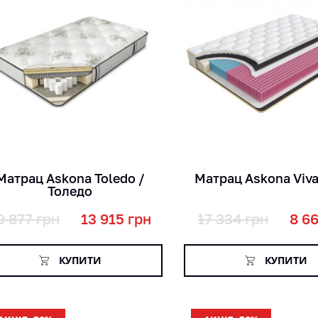
кг
кг
міс
міс
см
см
Матрац Askona Toledo /
Матрац Askona Viva
Толедо
9 877
грн
13 915
грн
17 334
грн
8 6
КУПИТИ
КУПИТИ