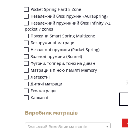
Pocket Spring Hard 5 Zone
Незалежний блок пружин «AuraSpring»
Незалежний пружинний блок Infinity 7-Z
pocket 7 zones
Пружини Smart Spring Multizone
Безпружинні матраци
Незалежні пружини (Pocket Spring)
Залежні пружини (Bonnel)
Футони, топпери, тонкі на диван
Матраци з піною пам'яті Memory
Латекстні
Дитячі матраци
Еко-матраци
Каркасні
Виробник матраців
Будь-який Виробник матраців