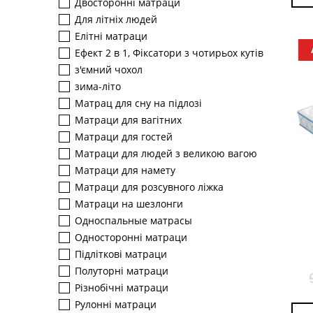
Двосторонні матраци
Для літніх людей
Елітні матраци
Ефект 2 в 1, Фіксатори з чотирьох кутів
з'ємний чохол
зима-літо
Матрац для сну на підлозі
Матраци для вагітних
Матраци для гостей
Матраци для людей з великою вагою
Матраци для намету
Матраци для розсувного ліжка
Матраци на шезлонги
Односпальные матрасы
Односторонні матраци
Підліткові матраци
Полуторні матраци
Різнобічні матраци
Рулонні матраци