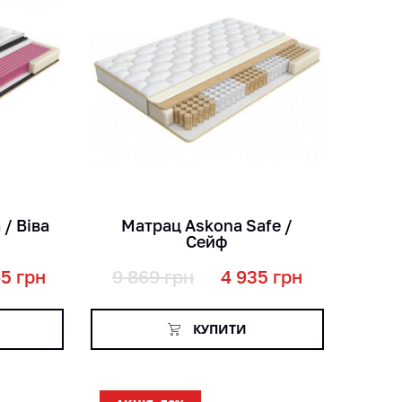
кг
міс
см
 / Віва
Матрац Askona Safe /
Сейф
65
грн
9 869
грн
4 935
грн
КУПИТИ