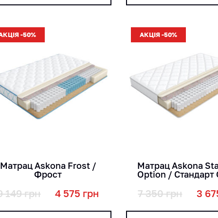
АКЦІЯ -50%
АКЦІЯ -50%
кг
кг
міс
міс
см
см
Матрац Askona Frost /
Матрац Askona Sta
Фрост
Option / Стандарт
9 149
грн
4 575
грн
7 350
грн
3 67