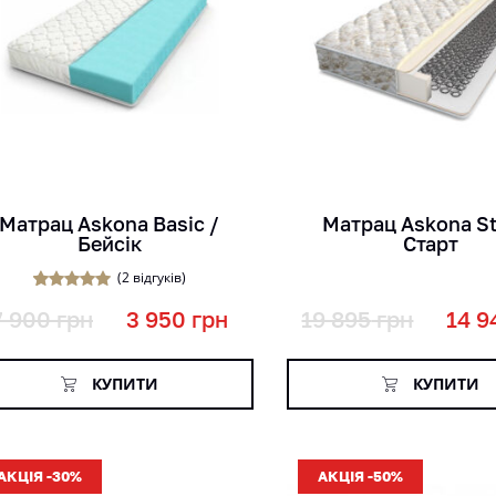
кг
кг
міс
міс
см
см
Матрац Askona Basic /
Матрац Askona St
Бейсік
Старт
(
2
відгуків)
2
Рейтинг
7 900
грн
3 950
грн
19 895
грн
14 9
5.00
з 5 на
основі
опитування
покупців
КУПИТИ
КУПИТИ
АКЦІЯ -30%
АКЦІЯ -50%