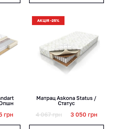
АКЦІЯ -25%
кг
см
ndart
Матрац Askona Status /
 Опшн
Статус
5
грн
4 067
грн
3 050
грн