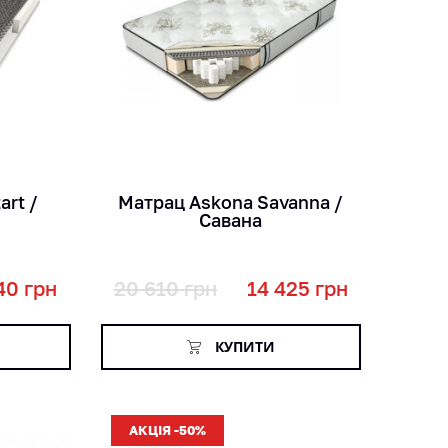
кг
міс
см
art /
Матрац Askona Savanna /
Савана
40
грн
20 610
грн
14 425
грн
КУПИТИ
АКЦІЯ -50%