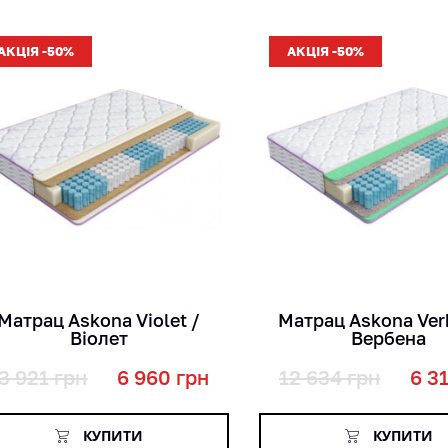
АКЦІЯ -50%
АКЦІЯ -50%
кг
кг
міс
міс
см
см
Матрац Askona Violet /
Матрац Askona Ver
Віолет
Вербена
3 921
грн
6 960
грн
12 634
грн
6 3
КУПИТИ
КУПИТИ