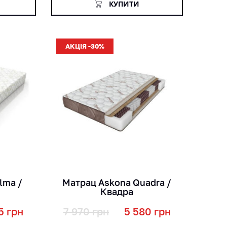
КУПИТИ
АКЦІЯ -30%
кг
міс
см
lma /
Матрац Askona Quadra /
Квадра
5
грн
7 970
грн
5 580
грн