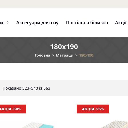
ци
Аксесуари для сну
Постільна білизна
Акції
180x190
Головна
>
Матраци
>
180x190
Показано 523–540 із 563
АКЦІЯ -50%
АКЦІЯ -25%